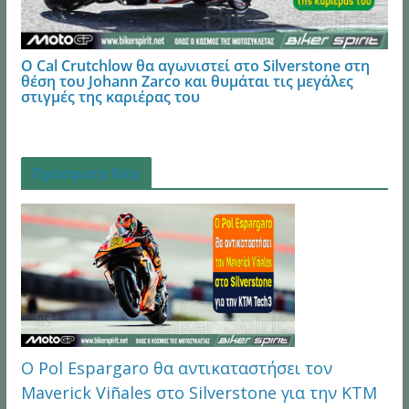
Ο Cal Crutchlow θα αγωνιστεί στο Silverstone στη
θέση του Johann Zarco και θυμάται τις μεγάλες
στιγμές της καριέρας του
Πρόσφατα Νέα
Ο Pol Espargaro θα αντικαταστήσει τον
Maverick Viñales στο Silverstone για την KTM