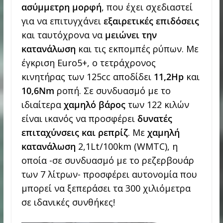
ασύμμετρη μορφή
, που έχει σχεδιαστεί
για να επιτυγχάνει
εξαιρετικές επιδόσεις
και ταυτόχρονα να
μειώνει την
κατανάλωση
και τις εκπομπές ρύπων. Με
έγκριση Euro5+, ο τετράχρονος
κινητήρας των 125cc αποδίδει
11,2Hp
και
10,6Ν
m
ροπή. Σε συνδυασμό με το
ιδιαίτερα
χαμηλό βάρος
των 122 κιλών
είναι ικανός να προσφέρει
δυνατές
επιταχύνσεις και ρεπρίζ
. Με
χαμηλή
κατανάλωση
2,1Lt/100km (WMTC), η
οποία -σε συνδυασμό με το ρεζερβουάρ
των 7 λίτρων- προσφέρει αυτονομία που
μπορεί να ξεπεράσει τα 300 χιλιόμετρα
σε ιδανικές συνθήκες!