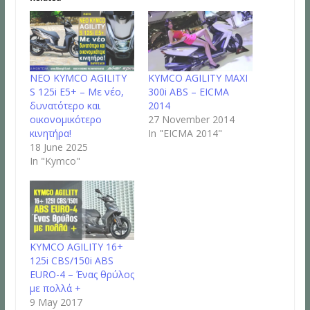
NEO KYMCO AGILITY
KYMCO AGILITY MAXI
S 125i E5+ – Mε νέο,
300i ABS – EICMA
δυνατότερο και
2014
οικονομικότερο
27 November 2014
κινητήρα!
In "EICMA 2014"
18 June 2025
In "Kymco"
KYMCO AGILITY 16+
125i CBS/150i ABS
EURO-4 – Ένας θρύλος
με πoλλά +
9 May 2017