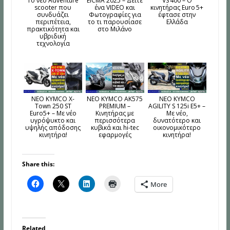
Το νέο Adventure
EICMA 2025 – Δείτε
VS 400 – Ο
scooter που
ένα VIDEO και
κινητήρας Euro 5+
συνδυάζει
Φωτογραφίες για
έφτασε στην
περιπέτεια,
το τι παρουσίασε
Ελλάδα
πρακτικότητα και
στο Μιλάνο
υβριδική
τεχνολογία
NEO KYMCO X-
ΝΕΟ KYMCO AK575
NEO KYMCO
Town 250 ST
PREMIUM –
AGILITY S 125i E5+ –
Euro5+ – Mε νέο
Kινητήρας με
Mε νέο,
υγρόψυκτο και
περισσότερα
δυνατότερο και
υψηλής απόδοσης
κυβικά και hi-tec
οικονομικότερο
κινητήρα!
εφαρμογές
κινητήρα!
Share this:
More
Related