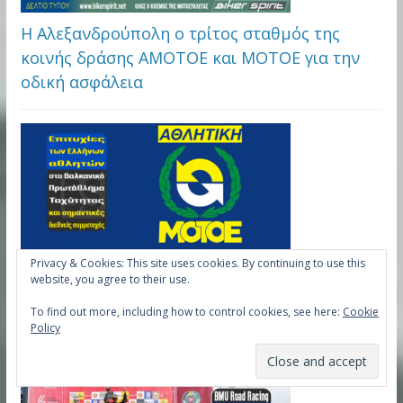
Η Αλεξανδρούπολη ο τρίτος σταθμός της
κοινής δράσης ΑΜΟΤΟΕ και ΜΟΤΟΕ για την
οδική ασφάλεια
Privacy & Cookies: This site uses cookies. By continuing to use this
website, you agree to their use.
Επιτυχίες των Ελλήνων αθλητών στο
Βαλκανικό Πρωτάθλημα Ταχύτητας και
To find out more, including how to control cookies, see here:
Cookie
Policy
σημαντικές διεθνείς συμμετοχές