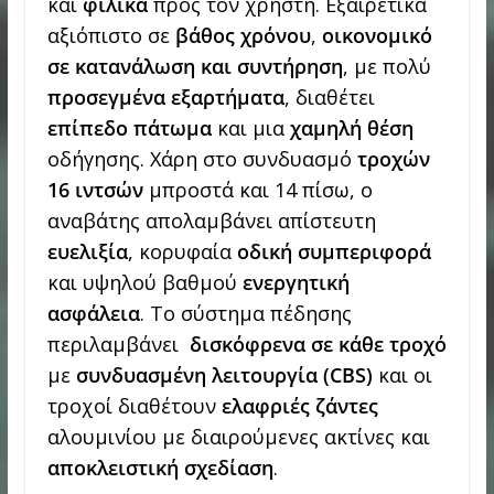
και
φιλικά
προς τον χρήστη. Εξαιρετικά
αξιόπιστο σε
βάθος χρόνου
,
οικονομικό
σε κατανάλωση και συντήρηση
, με πολύ
προσεγμένα εξαρτήματα
, διαθέτει
επίπεδο πάτωμα
και μια
χαμηλή θέση
οδήγησης. Χάρη στο συνδυασμό
τροχών
16 ιντσών
μπροστά και 14 πίσω, ο
αναβάτης απολαμβάνει απίστευτη
ευελιξία
, κορυφαία
οδική συμπεριφορά
και υψηλού βαθμού
ενεργητική
ασφάλεια
. Το σύστημα πέδησης
περιλαμβάνει
δισκόφρενα σε κάθε τροχό
με
συνδυασμένη λειτουργία (
CBS
)
και οι
τροχοί διαθέτουν
ελαφριές ζάντες
αλουμινίου με διαιρούμενες ακτίνες και
αποκλειστική σχεδίαση
.