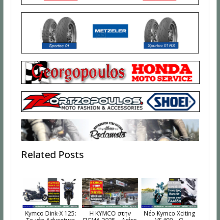
Related Posts
Kymco Dink-X 125:
H KYMCO στην
Νέο Kymco Xciting