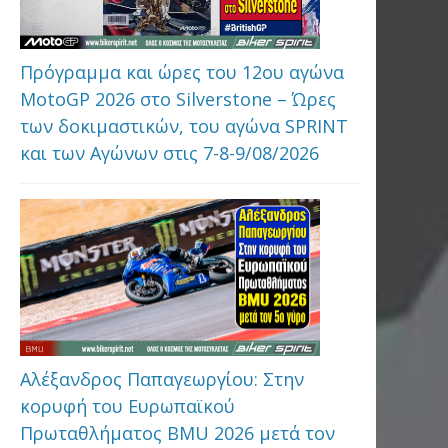
Πρόγραμμα και ώρες του 12ου αγώνα
MotoGP 2026 στo Silverstone – Ώρες
των δοκιμαστικών, του αγώνα SPRINT
και των Αγώνων στις 7-8-9/08/2026
Αλέξανδρος Παπαγεωργίου: Στην
κορυφή του Ευρωπαϊκού
Πρωταθλήματος BMU 2026 μετά τον