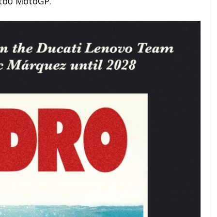
 του MotoGP.