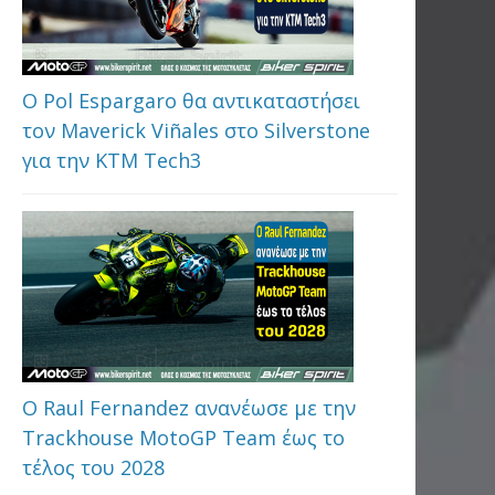
Ο Pol Espargaro θα αντικαταστήσει
τον Maverick Viñales στο Silverstone
για την KTM Tech3
Ο Raul Fernandez ανανέωσε με την
Trackhouse MotoGP Team έως το
τέλος του 2028