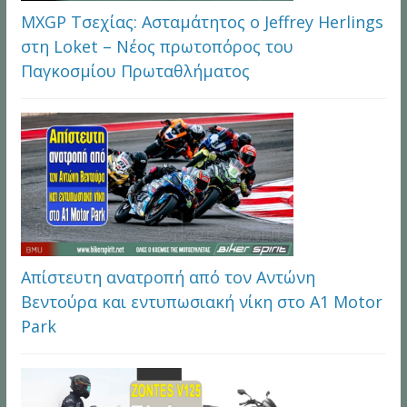
MXGP Τσεχίας: Ασταμάτητος ο Jeffrey Herlings
στη Loket – Νέος πρωτοπόρος του
Παγκοσμίου Πρωταθλήματος
Απίστευτη ανατροπή από τον Αντώνη
Βεντούρα και εντυπωσιακή νίκη στο A1 Motor
Park