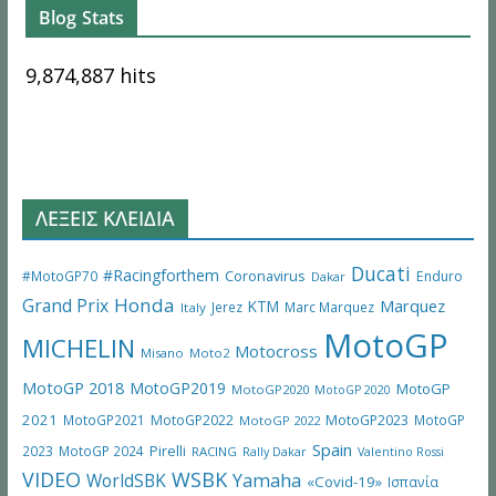
Blog Stats
9,874,887 hits
ΛΕΞΕΙΣ ΚΛΕΙΔΙΑ
Ducati
#Racingforthem
Coronavirus
#MotoGP70
Enduro
Dakar
Honda
Grand Prix
Marquez
KTM
Jerez
Marc Marquez
Italy
MotoGP
MICHELIN
Motocross
Misano
Moto2
MotoGP 2018
MotoGP2019
MotoGP
MotoGP2020
MotoGP 2020
2021
MotoGP2021
MotoGP2022
MotoGP2023
MotoGP
MotoGP 2022
Spain
Pirelli
2023
MotoGP 2024
RACING
Rally Dakar
Valentino Rossi
VIDEO
WSBK
WorldSBK
Yamaha
«Covid-19»
Ισπανία