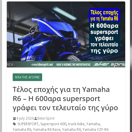
ΝΈΑ ΤΗΣ ΑΓΟΡΆΣ
Τέλος εποχής για τη Yamaha
R6 – Η 600αρα supersport
γράφει τον τελευταίο της γύρο
4 July 2026
BikerSpirit
SUPERSPORT
,
Supersport 600
,
track-bike
,
Yamaha
,
Yamaha R6
,
Yamaha R6 Race
,
Yamaha R9
,
Yamaha YZF-R6