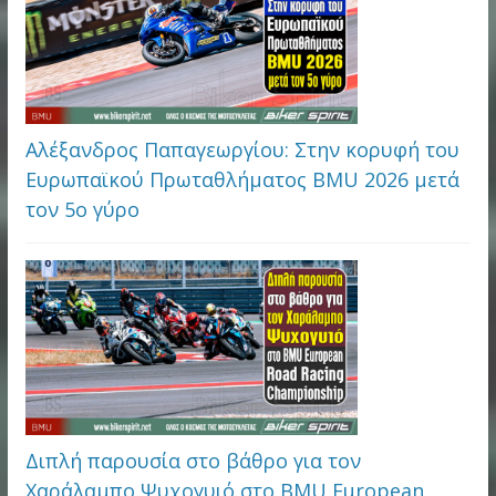
Αλέξανδρος Παπαγεωργίου: Στην κορυφή του
Ευρωπαϊκού Πρωταθλήματος BMU 2026 μετά
τον 5ο γύρο
Διπλή παρουσία στο βάθρο για τον
Χαράλαμπο Ψυχογυιό στο BMU European