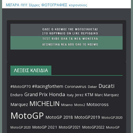
ΜΕΓΑΡΑ
ΦΩΤΟΓΡΑΦΙΕΣ
ΠΠΤ
Σέρρες
κορονοϊος
ΛΕΞΕΙΣ ΚΛΕΙΔΙΑ
Ducati
#Racingforthem
Coronavirus
#MotoGP70
Dakar
Honda
Grand Prix
KTM
Enduro
Jerez
Marc Marquez
Italy
MICHELIN
Marquez
Motocross
Misano
Moto2
MotoGP
MotoGP 2018
MotoGP2019
MotoGP2020
MotoGP 2021
MotoGP2021
MotoGP2022
MotoGP
MotoGP 2020