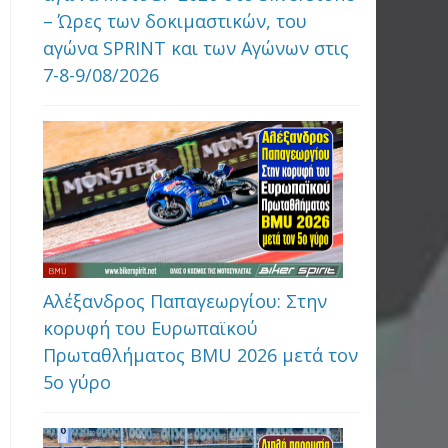
– Ώρες των δοκιμαστικών, του
αγώνα SPRINT και των Αγώνων στις
7-8-9/08/2026
Αλέξανδρος Παπαγεωργίου: Στην
κορυφή του Ευρωπαϊκού
Πρωταθλήματος BMU 2026 μετά τον
5ο γύρο