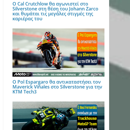
Ο Cal Crutchlow θα αγωνιστεί στο
Silverstone στη θέση του Johann Zarco
και θυμάται τις μεγάλες στιγμές της
καριέρας του
Ο Pol Espargaro θα αντικαταστήσει τον
Maverick Viñales στο Silverstone για την
KTM Tech3