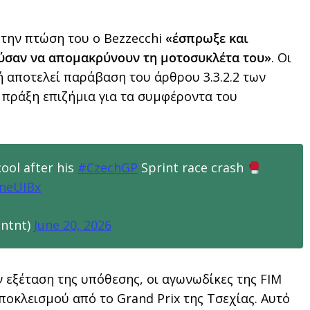
 την πτώση του ο Bezzecchi
«έσπρωξε και
ύσαν να απομακρύνουν τη μοτοσυκλέτα του»
. Οι
ή αποτελεί παράβαση του άρθρου 3.3.2.2 των
 πράξη επιζήμια για τα συμφέροντα του
cool after his
#CzechGP
Sprint race crash
jneUIBx
ontnt)
June 20, 2026
 εξέταση της υπόθεσης, οι αγωνωδίκες της FIM
οκλεισμού από το Grand Prix της Τσεχίας. Αυτό