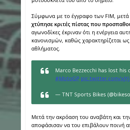
μοτοσυκλέτα του από το σημείο.
Σύμφωνα με το έγγραφο των FIM, μετά
χτύπησε κριτές πίστας που προσπαθο
αγωνοδίκες έκριναν ότι η ενέργεια αυτ
κανονισμών, καθώς χαρακτηρίζεται ως
αθλήματος.
Marco Bezzecchi has lost his 
#MotoGP
pic.twitter.com/xjY
— TNT Sports Bikes (@bikes
Μετά την ακρόαση του αναβάτη και την
αποφάσισαν να του επιβάλουν ποινή απ