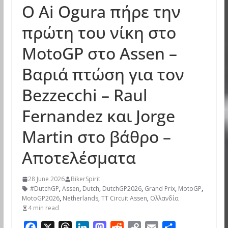
Ο Ai Ogura πήρε την
πρώτη του νίκη στο
MotoGP στο Assen –
Βαριά πτώση για τον
Bezzecchi – Raul
Fernandez και Jorge
Martin στο βάθρο –
Αποτελέσματα
28 June 2026
BikerSpirit
#DutchGP
,
Assen
,
Dutch
,
DutchGP2026
,
Grand Prix
,
MotoGP
,
MotoGP2026
,
Netherlands
,
TT Circuit Assen
,
Ολλανδία
4 min read
F
X
T
L
M
R
C
E
S