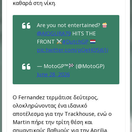
καθαρά στη νίκη.
Are you not entertained?
@AIOGURA79
HITS THE
FRONT
#DutchGP
pic.twitter.com/pQeHQSj61i
— MotoGP™
(@MotoGP)
June 28, 2026
Ο Fernandez τερμάτισε δεύτερος,
ολοκληρώνοντας ένα ιδανικό
αποτέλεσμα για την Trackhouse, ενώ ο
Martin πήρε την τρίτη θέση και
σημαντικούς βαθμούς για την Aprilia.