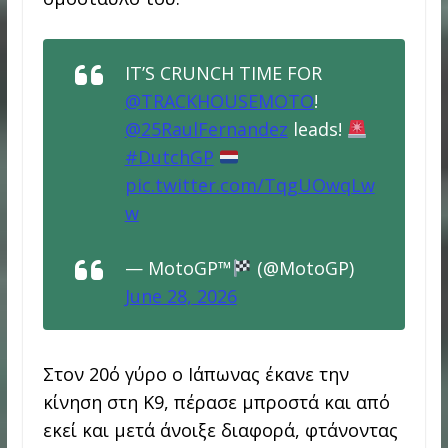
IT’S CRUNCH TIME FOR
@TRACKHOUSEMOTO
!
@25RaulFernandez
leads!
#DutchGP
pic.twitter.com/TqgUOwqLw
w
— MotoGP™
(@MotoGP)
June 28, 2026
Στον 20ό γύρο ο Ιάπωνας έκανε την
κίνηση στη Κ9, πέρασε μπροστά και από
εκεί και μετά άνοιξε διαφορά, φτάνοντας