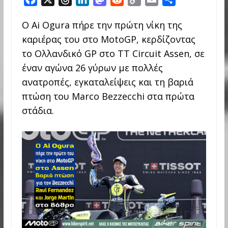
a
h
i
a
e
o
m
h
Ο Ai Ogura πήρε την πρώτη νίκη της
c
r
n
s
d
p
a
a
καριέρας του στο MotoGP, κερδίζοντας
e
e
k
t
d
y
i
r
b
a
e
o
i
L
l
e
το Ολλανδικό GP στο TT Circuit Assen, σε
o
d
d
d
t
i
έναν αγώνα 26 γύρων με πολλές
o
s
I
o
n
ανατροπές, εγκαταλείψεις και τη βαριά
k
n
n
k
πτώση του Marco Bezzecchi στα πρώτα
στάδια.