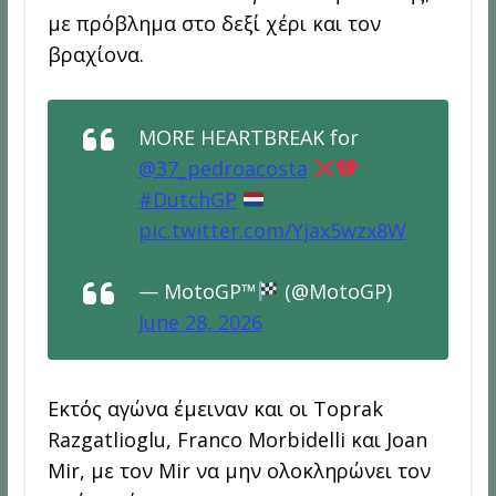
με πρόβλημα στο δεξί χέρι και τον
βραχίονα.
MORE HEARTBREAK for
@37_pedroacosta
#DutchGP
pic.twitter.com/Yjax5wzx8W
— MotoGP™
(@MotoGP)
June 28, 2026
Εκτός αγώνα έμειναν και οι Toprak
Razgatlioglu, Franco Morbidelli και Joan
Mir, με τον Mir να μην ολοκληρώνει τον