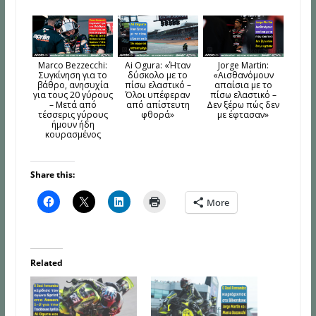
Marco Bezzecchi:
Ai Ogura: «Ήταν
Jorge Martin:
Συγκίνηση για το
δύσκολο με το
«Αισθανόμουν
βάθρο, ανησυχία
πίσω ελαστικό –
απαίσια με το
για τους 20 γύρους
Όλοι υπέφεραν
πίσω ελαστικό –
– Μετά από
από απίστευτη
Δεν ξέρω πώς δεν
τέσσερις γύρους
φθορά»
με έφτασαν»
ήμουν ήδη
κουρασμένος
Share this:
More
Related