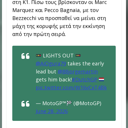
στη Κ1. Πίσω τους βρίσκονταν οι Marc
Marquez και Pecco Bagnaia, με τον
Bezzecchi να προσπαθεί να μείνει στη
μάχη της κορυφής μετά την εκκίνηση
από την πρώτη σειρά.
LIGHTS OUT
@AiOgura79
takes the early
lead but
@88jorgemartin
gets him back!
#DutchGP
pic.twitter.com/W16vCxT4Bk
— MotoGP™
(@MotoGP)
June 28, 2026