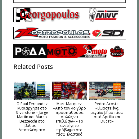
Related Posts
Ο Raul Fernandez
Marc Marquez:
Pedro Acosta:
κυριάρχησε στο
«Από τον 4ο γύρο
«Είμαστε ένα
Silverstone – Jorge
προσπαθούσα
μεγάλο βήμα πίσω
Martin και Marco
απλώς να
από Aprilia και
Bezzecchi στο
επιβιώσω» – Το
Ducati»
βάθρο –
ανεξήγητο
Αποτελέσματα
πρόβλημα στο
πίσω ελαστικό