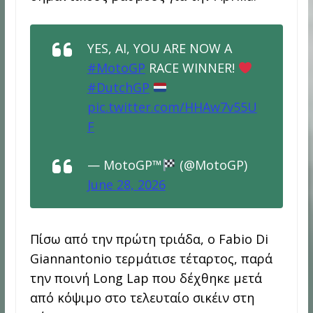
YES, AI, YOU ARE NOW A
#MotoGP
RACE WINNER!
#DutchGP
pic.twitter.com/HHAw7v55U
F
— MotoGP™
(@MotoGP)
June 28, 2026
Πίσω από την πρώτη τριάδα, ο Fabio Di
Giannantonio τερμάτισε τέταρτος, παρά
την ποινή Long Lap που δέχθηκε μετά
από κόψιμο στο τελευταίο σικέιν στη