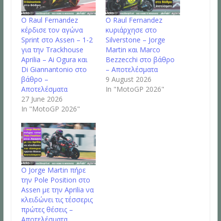
Ο Raul Fernandez
Ο Raul Fernandez
κέρδισε τον αγώνα
κυριάρχησε στο
Sprint στο Assen – 1-2
Silverstone – Jorge
για την Trackhouse
Martin και Marco
Aprilia – Ai Ogura και
Bezzecchi στο βάθρο
Di Giannantonio στο
– Αποτελέσματα
βάθρο –
9 August 2026
Αποτελέσματα
In "MotoGP 2026"
27 June 2026
In "MotoGP 2026"
Ο Jorge Martin πήρε
την Pole Position στο
Assen με την Aprilia να
κλειδώνει τις τέσσερις
πρώτες θέσεις –
Αποτελέσματα