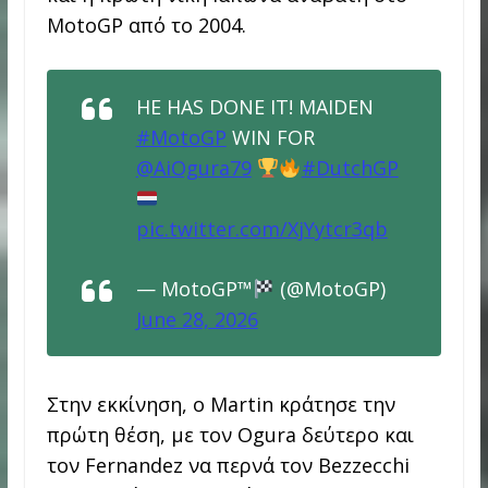
MotoGP από το 2004.
HE HAS DONE IT! MAIDEN
#MotoGP
WIN FOR
@AiOgura79
#DutchGP
pic.twitter.com/XjYytcr3qb
— MotoGP™
(@MotoGP)
June 28, 2026
Στην εκκίνηση, ο Martin κράτησε την
πρώτη θέση, με τον Ogura δεύτερο και
τον Fernandez να περνά τον Bezzecchi