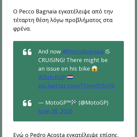
Ο Pecco Bagnaia εγκατέλειψε από την
τέταρτη θέση λόγω προβλήματος στα
φρένα.
And now
@PeccoBagnaia
IS
CRUISING! There might be
an issue on his bike
#DutchGP
pic.twitter.com/FUxmSYEvYb
— MotoGP™
(@MotoGP)
June 28, 2026
Ενώ ο Pedro Acosta εγκατέλειψε επίσης,