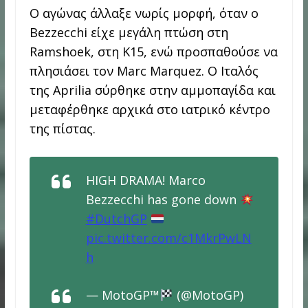
Ο αγώνας άλλαξε νωρίς μορφή, όταν ο
Bezzecchi είχε μεγάλη πτώση στη
Ramshoek, στη Κ15, ενώ προσπαθούσε να
πλησιάσει τον Marc Marquez. Ο Ιταλός
της Aprilia σύρθηκε στην αμμοπαγίδα και
μεταφέρθηκε αρχικά στο ιατρικό κέντρο
της πίστας.
HIGH DRAMA! Marco
Bezzecchi has gone down
#DutchGP
pic.twitter.com/c1MkrPwLN
h
— MotoGP™
(@MotoGP)