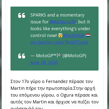
SPARKS and a momentary
issue for
@AiOgura79
, but it
looks like everything’s under
control now!
#DutchGP
pic.twitter.com/7kJGlTCgq0
— MotoGP™
(@MotoGP)
June 28, 2026
Στον 17ο γύρο ο Fernandez πέρασε τον
Martin πήρε την πρωτοπορία.Στην αρχή
του επόμενου γύρου, ο Ogura πέρασε και
αυτός τον Martin και άρχισε να πιέζει τον
ομόσταυλό του.