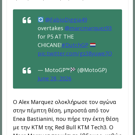
@FabioDiggia49
overtakes
@marcmarquez93
for P5 AT THE
CHICANE!
#DutchGP
pic.twitter.com/gz38yuwe7Q
— MotoGP™
(@MotoGP)
June 28, 2026
Ο Alex Marquez ολοκλήρωσε τον αγώνα
στην πέμπτη θέση, μπροστά από τον
Enea Bastianini, που πήρε την έκτη θέση
με την KTM της Red Bull KTM Tech3. Ο