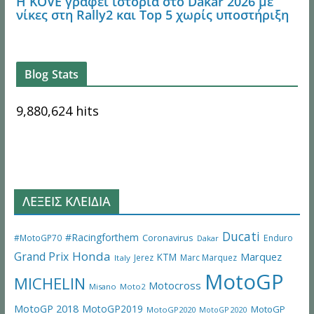
Η KOVE γράφει ιστορία στο Dakar 2026 με
νίκες στη Rally2 και Top 5 χωρίς υποστήριξη
Blog Stats
9,880,624 hits
ΛΕΞΕΙΣ ΚΛΕΙΔΙΑ
Ducati
#Racingforthem
Coronavirus
#MotoGP70
Enduro
Dakar
Honda
Grand Prix
Marquez
KTM
Jerez
Marc Marquez
Italy
MotoGP
MICHELIN
Motocross
Misano
Moto2
MotoGP 2018
MotoGP2019
MotoGP
MotoGP2020
MotoGP 2020