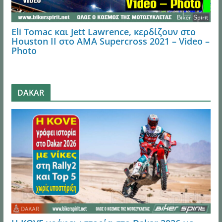
Eli Tomac και Jett Lawrence, κερδίζουν στο
Houston ΙI στο AMA Supercross 2021 – Video –
Photo
DAKAR