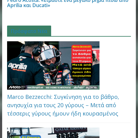
Pedro Acosta: «Είμαστε ένα μεγάλο βήμα πίσω από
Aprilia και Ducati»
Πρόσφατα Νέα
Marco Bezzecchi: Συγκίνηση για το βάθρο,
ανησυχία για τους 20 γύρους – Μετά από
τέσσερις γύρους ήμουν ήδη κουρασμένος