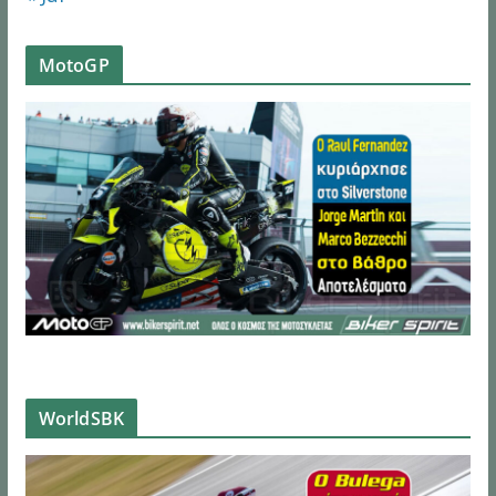
MotoGP
WorldSBK