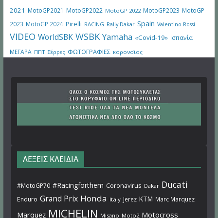
2021
MotoGP2021
MotoGP2022
MotoGP2023
MotoGP
MotoGP 2022
Spain
Pirelli
2023
MotoGP 2024
RACING
Rally Dakar
Valentino Rossi
VIDEO
WSBK
WorldSBK
Yamaha
«Covid-19»
Ισπανία
ΜΕΓΑΡΑ
ΦΩΤΟΓΡΑΦΙΕΣ
ΠΠΤ
Σέρρες
κορονοϊος
ΛΕΞΕΙΣ ΚΛΕΙΔΙΑ
Ducati
#Racingforthem
Coronavirus
#MotoGP70
Dakar
Honda
Grand Prix
KTM
Enduro
Jerez
Marc Marquez
Italy
MICHELIN
Marquez
Motocross
Misano
Moto2