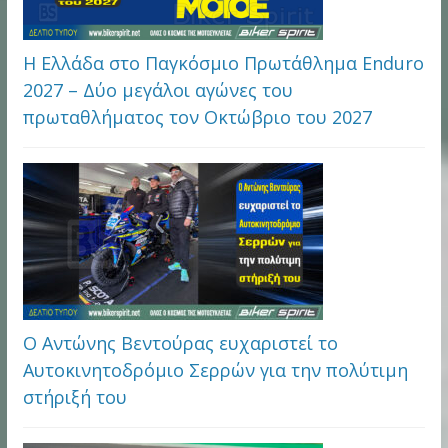
Η Ελλάδα στο Παγκόσμιο Πρωτάθλημα Enduro
2027 – Δύο μεγάλοι αγώνες του
πρωταθλήματος τον Οκτώβριο του 2027
Ο Αντώνης Βεντούρας ευχαριστεί το
Αυτοκινητοδρόμιο Σερρών για την πολύτιμη
στήριξή του