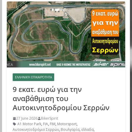
ΕΛΛΗΝΙΚΉ ΕΠΙΚΑΙΡΌΤΗΤΑ
9 εκατ. ευρώ για την
αναβάθμιση του
Αυτοκινητοδρομίου Σερρών
27 June 2026
BikerSpirit
A1 Motor Park
,
FIA
,
FIM
,
Motorsport
,
Αυτοκινητοδρόμιο Σερρών
,
Βουλγαρία
,
ελλαδα
,