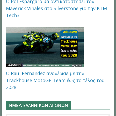
Ο Pol Espargaro θα αντικαταστήσει τον
Maverick Viñales στο Silverstone για την KTM
Tech3
Ο Raul Fernandez ανανέωσε με την
Trackhouse MotoGP Team έως το τέλος του
2028
ΗΜΕΡ. ΕΛΛΗΝΙΚΩΝ ΑΓΩΝΩΝ