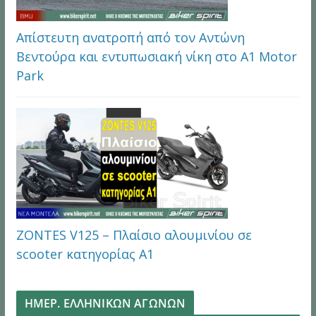
Απίστευτη ανατροπή από τον Αντώνη
Βεντούρα και εντυπωσιακή νίκη στο A1 Motor
Park
ZONTES V125 – Πλαίσιο αλουμινίου σε
scooter κατηγορίας Α1
ΗΜΕΡ. ΕΛΛΗΝΙΚΩΝ ΑΓΩΝΩΝ