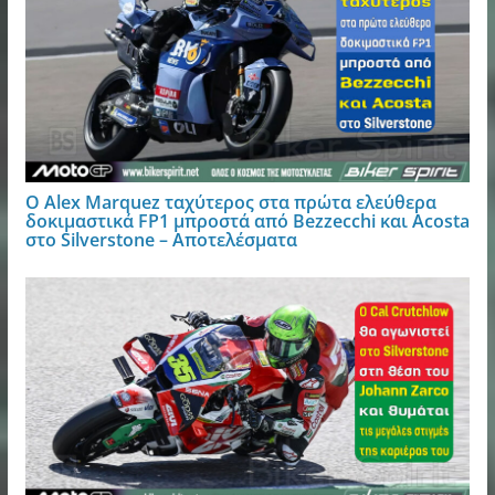
Ο Alex Marquez ταχύτερος στα πρώτα ελεύθερα
δοκιμαστικά FP1 μπροστά από Bezzecchi και Acosta
στο Silverstone – Αποτελέσματα