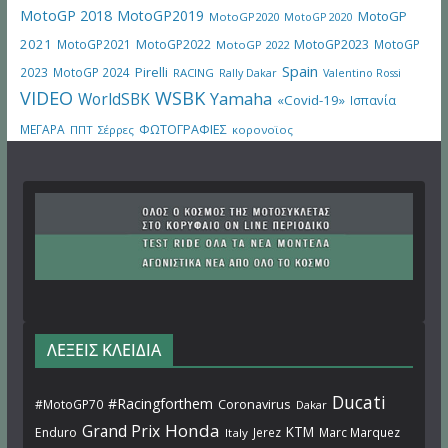
MotoGP 2018
MotoGP2019
MotoGP
MotoGP2020
MotoGP 2020
2021
MotoGP2021
MotoGP2022
MotoGP2023
MotoGP
MotoGP 2022
Spain
Pirelli
2023
MotoGP 2024
RACING
Rally Dakar
Valentino Rossi
VIDEO
WSBK
WorldSBK
Yamaha
«Covid-19»
Ισπανία
ΜΕΓΑΡΑ
ΦΩΤΟΓΡΑΦΙΕΣ
ΠΠΤ
Σέρρες
κορονοϊος
ΛΕΞΕΙΣ ΚΛΕΙΔΙΑ
Ducati
#Racingforthem
Coronavirus
#MotoGP70
Dakar
Honda
Grand Prix
KTM
Enduro
Jerez
Marc Marquez
Italy