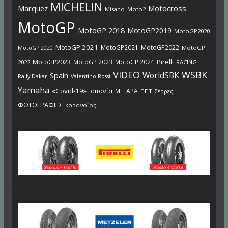
MICHELIN
Marquez
Motocross
Misano
Moto2
MotoGP
MotoGP 2018
MotoGP2019
MotoGP2020
MotoGP 2021
MotoGP2021
MotoGP2022
MotoGP
MotoGP 2020
Pirelli
MotoGP2023
MotoGP 2023
MotoGP 2024
2022
RACING
VIDEO
WSBK
WorldSBK
Spain
Rally Dakar
Valentino Rossi
Yamaha
«Covid-19»
Ισπανία
ΜΕΓΑΡΑ
ΠΠΤ
Σέρρες
ΦΩΤΟΓΡΑΦΙΕΣ
κορονοϊος