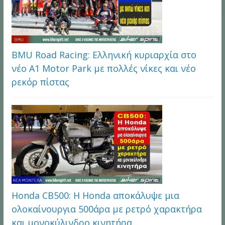
BMU Road Racing: Ελληνική κυριαρχία στο
νέο A1 Motor Park με πολλές νίκες και νέο
ρεκόρ πίστας
Honda CB500: Η Honda αποκάλυψε μια
ολοκαίνουργια 500άρα με ρετρό χαρακτήρα
και μονοκύλινδρο κινητήρα