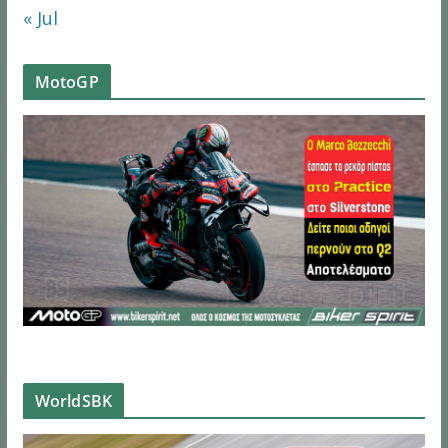
« Jul
MotoGP
WorldSBK