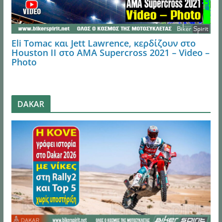
Eli Tomac και Jett Lawrence, κερδίζουν στο
Houston ΙI στο AMA Supercross 2021 – Video –
Photo
DAKAR