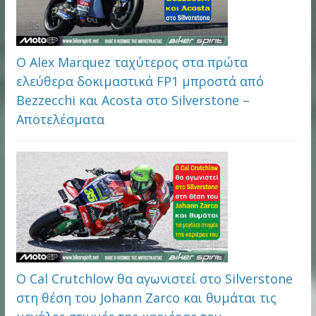
Ο Alex Marquez ταχύτερος στα πρώτα
ελεύθερα δοκιμαστικά FP1 μπροστά από
Bezzecchi και Acosta στο Silverstone –
Αποτελέσματα
Ο Cal Crutchlow θα αγωνιστεί στο Silverstone
στη θέση του Johann Zarco και θυμάται τις