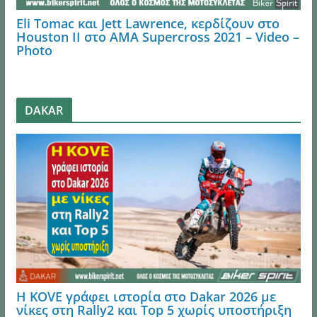
Eli Tomac και Jett Lawrence, κερδίζουν στο
Houston ΙI στο AMA Supercross 2021 – Video –
Photo
DAKAR
Η KOVE γράφει ιστορία στο Dakar 2026 με
νίκες στη Rally2 και Top 5 χωρίς υποστήριξη