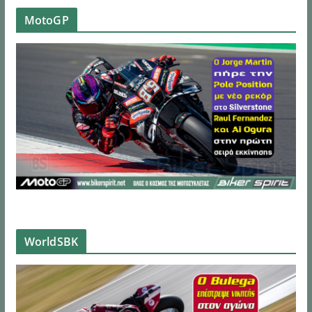
MotoGP
WorldSBK