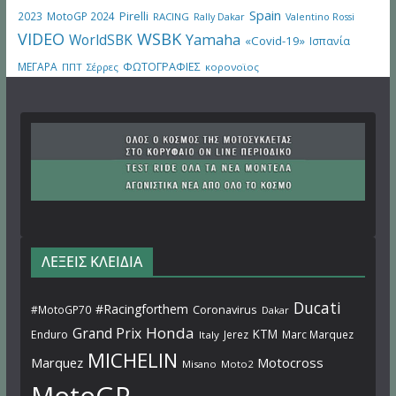
Spain
Pirelli
2023
MotoGP 2024
RACING
Rally Dakar
Valentino Rossi
VIDEO
WSBK
WorldSBK
Yamaha
«Covid-19»
Ισπανία
ΜΕΓΑΡΑ
ΦΩΤΟΓΡΑΦΙΕΣ
ΠΠΤ
Σέρρες
κορονοϊος
ΛΕΞΕΙΣ ΚΛΕΙΔΙΑ
Ducati
#Racingforthem
Coronavirus
#MotoGP70
Dakar
Honda
Grand Prix
KTM
Enduro
Jerez
Marc Marquez
Italy
MICHELIN
Marquez
Motocross
Misano
Moto2