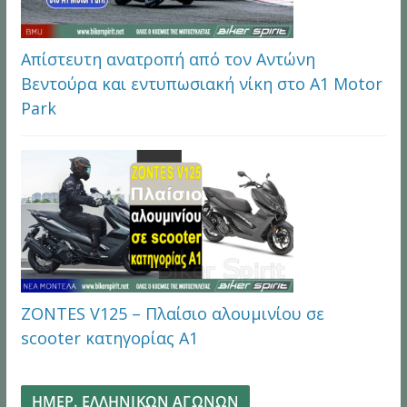
Απίστευτη ανατροπή από τον Αντώνη
Βεντούρα και εντυπωσιακή νίκη στο A1 Motor
Park
ZONTES V125 – Πλαίσιο αλουμινίου σε
scooter κατηγορίας Α1
ΗΜΕΡ. ΕΛΛΗΝΙΚΩΝ ΑΓΩΝΩΝ