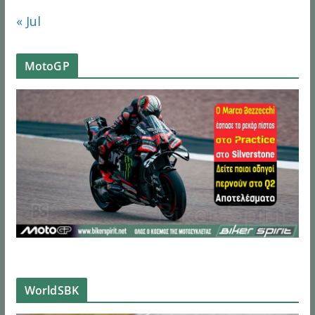
« Jul
MotoGP
WorldSBK