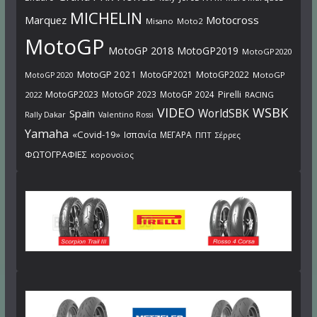
MICHELIN
Marquez
Motocross
Misano
Moto2
MotoGP
MotoGP 2018
MotoGP2019
MotoGP2020
MotoGP 2021
MotoGP2021
MotoGP2022
MotoGP
MotoGP 2020
Pirelli
MotoGP2023
MotoGP 2023
MotoGP 2024
2022
RACING
VIDEO
WSBK
WorldSBK
Spain
Rally Dakar
Valentino Rossi
Yamaha
«Covid-19»
Ισπανία
ΜΕΓΑΡΑ
ΠΠΤ
Σέρρες
ΦΩΤΟΓΡΑΦΙΕΣ
κορονοϊος