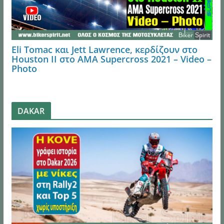
Eli Tomac και Jett Lawrence, κερδίζουν στο
Houston ΙI στο AMA Supercross 2021 – Video –
Photo
DAKAR