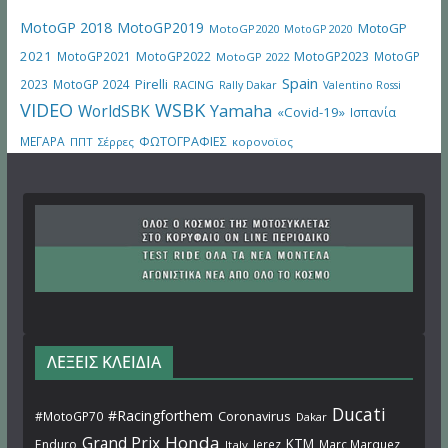
MotoGP 2018
MotoGP2019
MotoGP
MotoGP2020
MotoGP 2020
2021
MotoGP2021
MotoGP2022
MotoGP2023
MotoGP
MotoGP 2022
Spain
Pirelli
2023
MotoGP 2024
RACING
Rally Dakar
Valentino Rossi
VIDEO
WSBK
WorldSBK
Yamaha
«Covid-19»
Ισπανία
ΜΕΓΑΡΑ
ΦΩΤΟΓΡΑΦΙΕΣ
ΠΠΤ
Σέρρες
κορονοϊος
ΛΕΞΕΙΣ ΚΛΕΙΔΙΑ
Ducati
#Racingforthem
Coronavirus
#MotoGP70
Dakar
Honda
Grand Prix
KTM
Enduro
Jerez
Marc Marquez
Italy