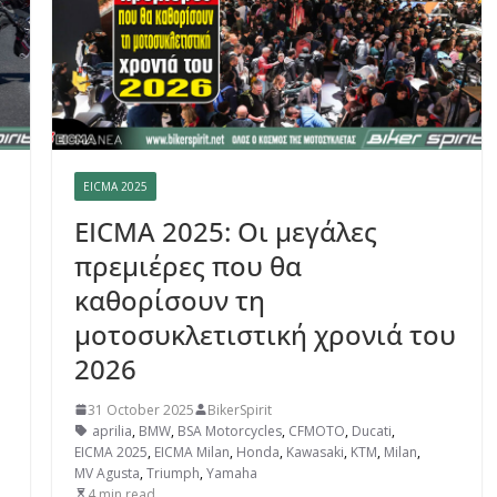
EICMA 2025
EICMA 2025: Οι μεγάλες
πρεμιέρες που θα
καθορίσουν τη
μοτοσυκλετιστική χρονιά του
2026
31 October 2025
BikerSpirit
aprilia
,
BMW
,
BSA Motorcycles
,
CFMOTO
,
Ducati
,
EICMA 2025
,
EICMA Milan
,
Honda
,
Kawasaki
,
KTM
,
Milan
,
MV Agusta
,
Triumph
,
Yamaha
4 min read