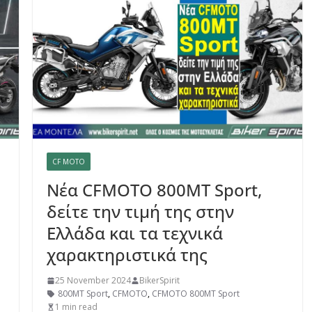
CF MOTO
Νέα CFMOTO 800MT Sport,
δείτε την τιμή της στην
Ελλάδα και τα τεχνικά
,
χαρακτηριστικά της
25 November 2024
BikerSpirit
800MT Sport
,
CFMOTO
,
CFMOTO 800MT Sport
1 min read