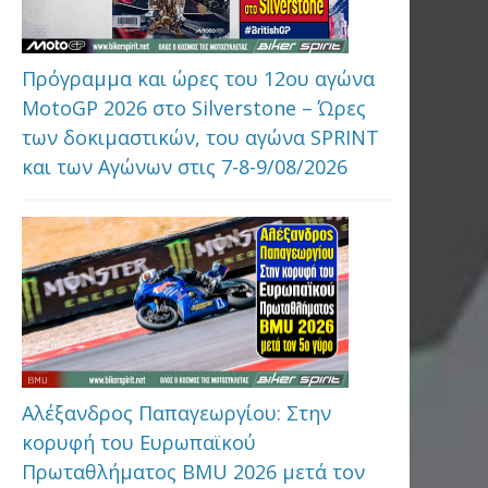
Πρόγραμμα και ώρες του 12ου αγώνα
MotoGP 2026 στo Silverstone – Ώρες
των δοκιμαστικών, του αγώνα SPRINT
και των Αγώνων στις 7-8-9/08/2026
Αλέξανδρος Παπαγεωργίου: Στην
κορυφή του Ευρωπαϊκού
Πρωταθλήματος BMU 2026 μετά τον