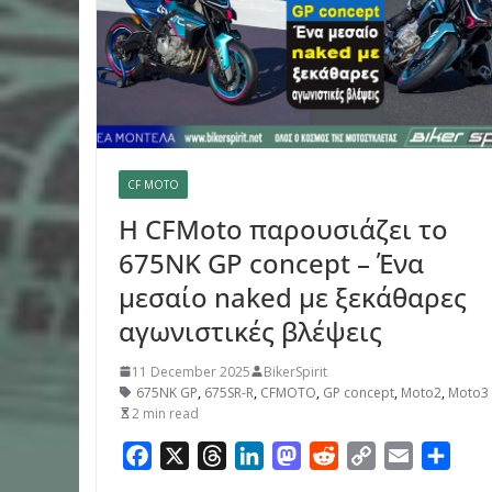
CF MOTO
Η CFMoto παρουσιάζει το
675NK GP concept – Ένα
μεσαίο naked με ξεκάθαρες
αγωνιστικές βλέψεις
11 December 2025
BikerSpirit
675NK GP
,
675SR-R
,
CFMOTO
,
GP concept
,
Moto2
,
Moto3
2 min read
F
X
T
L
M
R
C
E
S
a
h
i
a
e
o
m
h