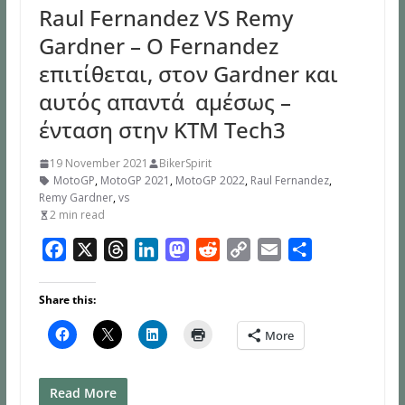
Raul Fernandez VS Remy
Gardner – Ο Fernandez
επιτίθεται, στον Gardner και
αυτός απαντά αμέσως –
ένταση στην KTM Tech3
19 November 2021
BikerSpirit
MotoGP
,
MotoGP 2021
,
MotoGP 2022
,
Raul Fernandez
,
Remy Gardner
,
vs
2 min read
F
X
T
L
M
R
C
E
S
a
h
i
a
e
o
m
h
c
r
n
s
d
p
a
a
Share this:
e
e
k
t
d
y
i
r
More
b
a
e
o
i
L
l
e
o
d
d
d
t
i
o
s
I
o
n
Read More