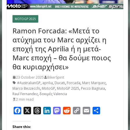
MOTOGP 2025
Ramon Forcada: «Μετά το
ατύχημα του Marc αρχίζει η
εποχή της Aprilia ή η μετά-
Marc εποχή – θα δούμε ποιος
θα κυριαρχήσει»
23 October 2025
BikerSpirit
#AustralianGP
,
aprilia
,
Ducati
,
Forcada
,
Marc Marquez
,
Marco Bezzecchi
,
MotoGP
,
MotoGP 2025
,
Pecco Bagnaia
,
Raul Fernandez
,
δοκιμές Valencia
2 min read
F
X
T
L
M
R
C
E
S
a
h
i
a
e
o
m
h
c
r
n
s
d
p
a
a
Share this: