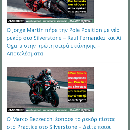
Ο Jorge Martin πήρε την Pole Position με νέο
ρεκόρ στο Silverstone – Raul Fernandez και Ai
Ogura στην πρώτη σειρά εκκίνησης –
Αποτελέσματα
Ο Marco Bezzecchi έσπασε το ρεκόρ πίστας
στο Practice στο Silverstone – Δείτε ποιοι