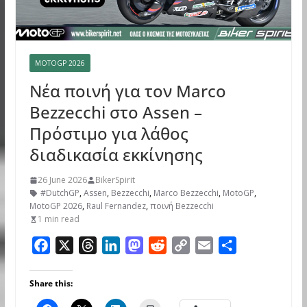
MOTOGP 2026
Νέα ποινή για τον Marco
Bezzecchi στο Assen –
Πρόστιμο για λάθος
διαδικασία εκκίνησης
26 June 2026
BikerSpirit
#DutchGP
,
Assen
,
Bezzecchi
,
Marco Bezzecchi
,
MotoGP
,
MotoGP 2026
,
Raul Fernandez
,
ποινή Bezzecchi
1 min read
F
X
T
L
M
R
C
E
S
a
h
i
a
e
o
m
h
c
r
n
s
d
p
a
a
Share this:
e
e
k
t
d
y
i
r