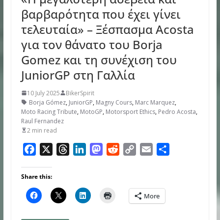
βαρβαρότητα που έχει γίνει
τελευταία» – Ξέσπασμα Acosta
για τον θάνατο του Borja
Gomez και τη συνέχιση του
JuniorGP στη Γαλλία
10 July 2025
BikerSpirit
Borja Gómez
,
JuniorGP
,
Magny Cours
,
Marc Marquez
,
Moto Racing Tribute
,
MotoGP
,
Motorsport Ethics
,
Pedro Acosta
,
Raul Fernandez
2 min read
F
X
T
L
M
R
C
E
S
a
h
i
a
e
o
m
h
c
r
n
s
d
p
a
a
Share this:
e
e
k
t
d
y
i
r
More
b
a
e
o
i
L
l
e
o
d
d
d
t
i