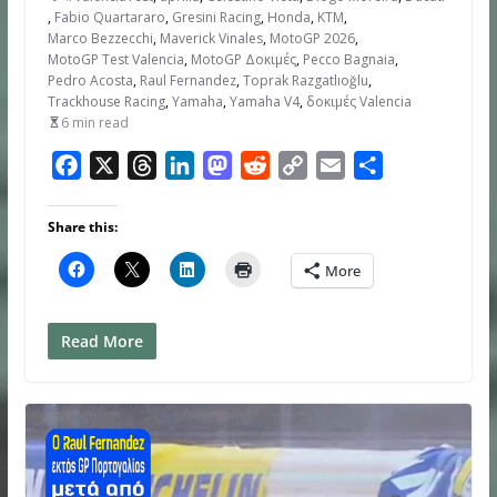
,
Fabio Quartararo
,
Gresini Racing
,
Honda
,
KTM
,
Marco Bezzecchi
,
Maverick Vinales
,
MotoGP 2026
,
MotoGP Test Valencia
,
MotoGP Δοκιμές
,
Pecco Bagnaia
,
Pedro Acosta
,
Raul Fernandez
,
Toprak Razgatlıoğlu
,
Trackhouse Racing
,
Yamaha
,
Yamaha V4
,
δοκιμές Valencia
6 min read
F
X
T
L
M
R
C
E
S
a
h
i
a
e
o
m
h
c
r
n
s
d
p
a
a
Share this:
e
e
k
t
d
y
i
r
More
b
a
e
o
i
L
l
e
o
d
d
d
t
i
o
s
I
o
n
Read More
k
n
n
k