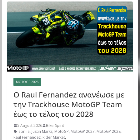
MOTOGP 2026
Ο Raul Fernandez ανανέωσε με
την Trackhouse MotoGP Team
έως το τέλος του 2028
5 August 2026
BikerSpirit
aprilia
,
Justin Marks
,
MotoGP
,
MotoGP 2027
,
MotoGP 2028
,
Raul Fernandez
,
Rider Market
,