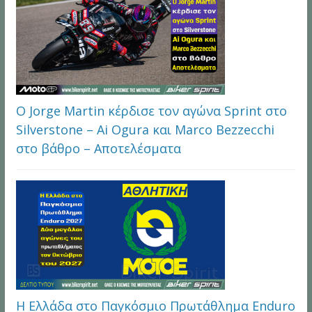
Ο Jorge Martin κέρδισε τον αγώνα Sprint στο
Silverstone – Ai Ogura και Marco Bezzecchi
στο βάθρο – Αποτελέσματα
Η Ελλάδα στο Παγκόσμιο Πρωτάθλημα Enduro