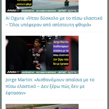
Ai Ogura: «Ήταν δύσκολο με το πίσω ελαστικό
– Όλοι υπέφεραν από απίστευτη φθορά»
Jorge Martin: «Αισθανόμουν απαίσια με το
πίσω ελαστικό – Δεν ξέρω πώς δεν με
έφτασαν»