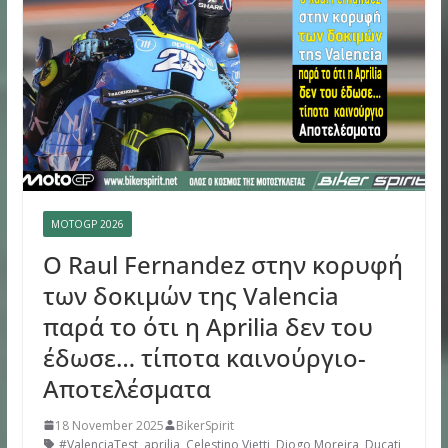
MOTOGP 2026
Ο Raul Fernandez στην κορυφή
των δοκιμών της Valencia
παρά το ότι η Aprilia δεν του
έδωσε… τίποτα καινούργιο-
Αποτελέσματα
18 November 2025
BikerSpirit
#ValenciaTest
,
aprilia
,
Celestino Vietti
,
Diogo Moreira
,
Ducati