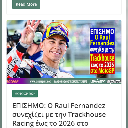
o
s
I
o
n
Read More
k
n
n
k
MOTOGP 2024
ΕΠΙΣΗΜΟ: Ο Raul Fernandez
συνεχίζει με την Trackhouse
Racing έως το 2026 στο