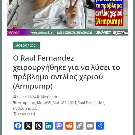
MOTOGP 2024
Ο Raul Fernandez
χειρουργήθηκε για να λύσει το
πρόβλημα αντλίας χεριού
(Armpump)
5 June 2024
BikerSpirit
Armpump
,
MotoGP
,
MotoGP 2024
,
Raul Fernandez
,
αντλία χεριού
0 min read
F
X
T
L
M
R
C
E
S
a
h
i
a
e
o
m
h